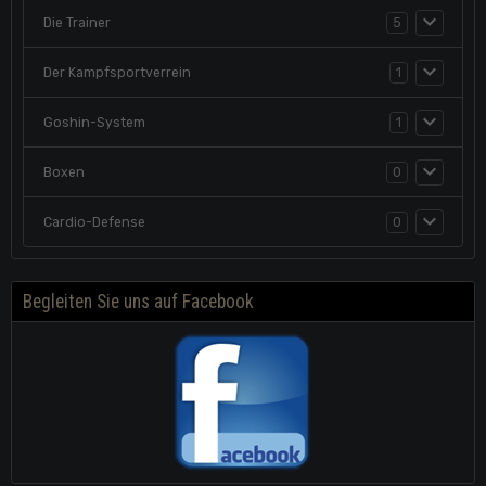
Die Trainer
5
Der Kampfsportverrein
1
Goshin-System
1
Boxen
0
Cardio-Defense
0
Begleiten Sie uns auf Facebook