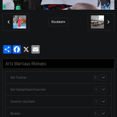
Rückkehr
Partager
Facebook
X
Email
Arts Martiaux Rhénans
Die Trainer
5
Der Kampfsportverrein
1
Goshin-System
1
Boxen
0