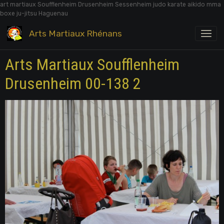
art martiaux Soufflenheim Drusenheim Sessenheim judo karate aikido mma
boxe ju-jitsu Haguenau
Arts Martiaux Rhénans
Arts Martiaux Soufflenheim
Drusenheim 00-138 2