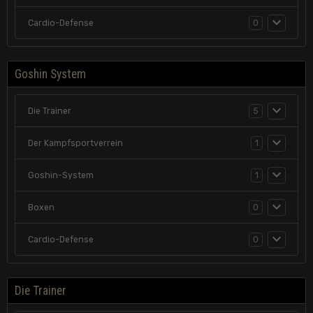
Cardio-Defense
0
Goshin System
Die Trainer
5
Der Kampfsportverrein
1
Goshin-System
1
Boxen
0
Cardio-Defense
0
Die Trainer