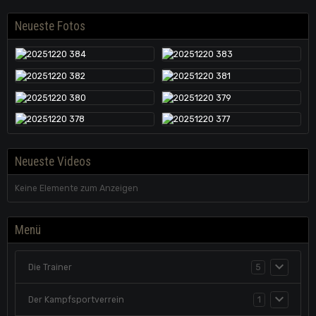
Neueste Fotos
Neueste Videos
Keine Elemente zum Anzeigen
Menü
Die Trainer
5
Der Kampfsportverrein
1