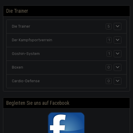
Die Trainer
Die Trainer
5
Der Kampfsportverrein
1
Goshin-System
1
Boxen
0
Cardio-Defense
0
Begleiten Sie uns auf Facebook