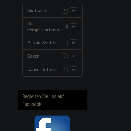
Die Trainer
5
Der
1
Kampfsportverrein
Goshin-System
1
Boxen
0
Cardio-Defense
0
Begleiten Sie uns auf
Facebook