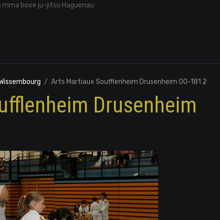
o mma boxe ju-jitsu Haguenau
 Wissembourg
Arts Martiaux Soufflenheim Drusenheim 00-181 2
oufflenheim Drusenheim