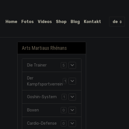
Home
Fotos
Videos
Shop
Blog
Kontakt
Arts Martiaux Rhénans
Die Trainer
5
Der
1
Kampfsportverrein
Goshin-System
1
Boxen
0
Cardio-Defense
0