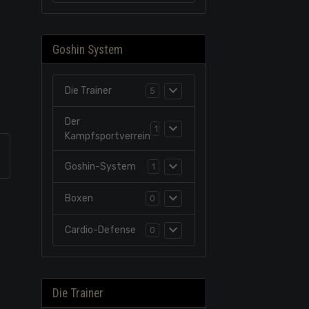
Goshin System
Die Trainer
5
Der
1
Kampfsportverrein
Goshin-System
1
Boxen
0
Cardio-Defense
0
Die Trainer