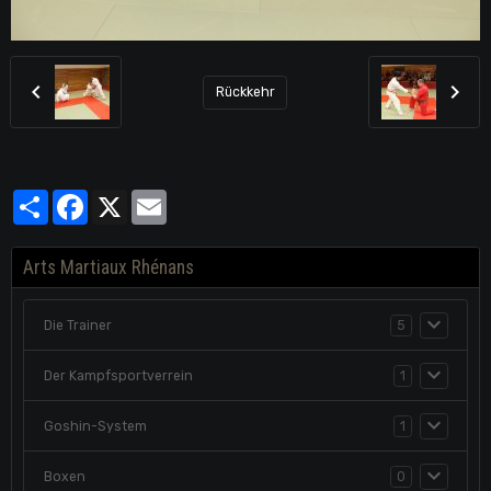
Rückkehr
Partager
Facebook
X
Email
Arts Martiaux Rhénans
Die Trainer
5
Der Kampfsportverrein
1
Goshin-System
1
Boxen
0