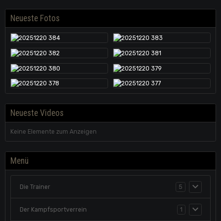
Neueste Fotos
Neueste Videos
Keine Elemente zum Anzeigen
Menü
Die Trainer
5
Der Kampfsportverrein
1