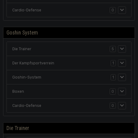
Cardio-Defense
0
Goshin System
Die Trainer
5
Der Kampfsportverrein
1
Goshin-System
1
Boxen
0
Cardio-Defense
0
Die Trainer