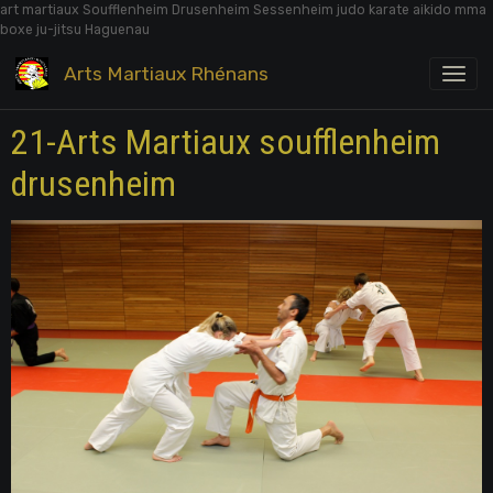
art martiaux Soufflenheim Drusenheim Sessenheim judo karate aikido mma
boxe ju-jitsu Haguenau
Arts Martiaux Rhénans
21-Arts Martiaux soufflenheim
drusenheim