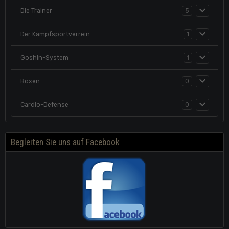
Die Trainer
5
Der Kampfsportverrein
1
Goshin-System
1
Boxen
0
Cardio-Defense
0
Begleiten Sie uns auf Facebook