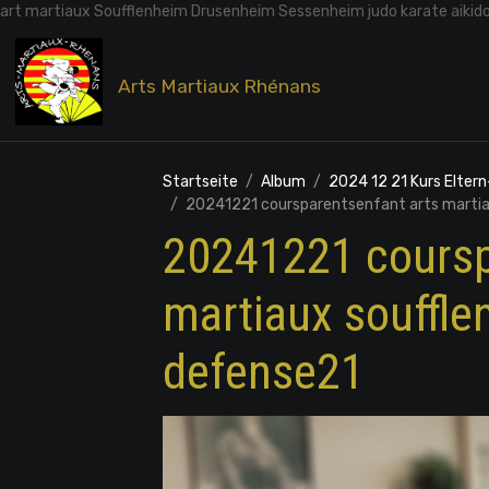
art martiaux Soufflenheim Drusenheim Sessenheim judo karate aikid
Arts Martiaux Rhénans
Startseite
Album
2024 12 21 Kurs Eltern
20241221 coursparentsenfant arts martia
20241221 coursp
martiaux souffle
defense21