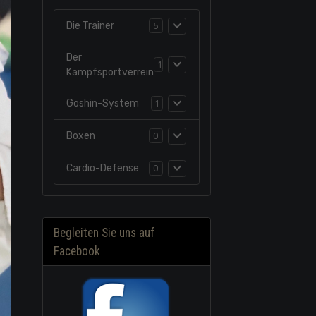
Die Trainer
5
Der
1
Kampfsportverrein
Goshin-System
1
Boxen
0
Cardio-Defense
0
Begleiten Sie uns auf
Facebook