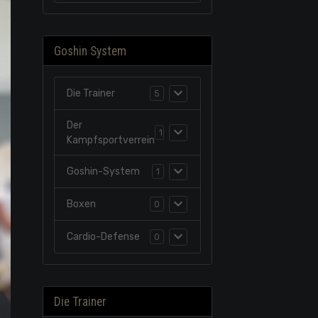
Goshin System
Die Trainer
5
Der
1
Kampfsportverrein
Goshin-System
1
Boxen
0
Cardio-Defense
0
Die Trainer