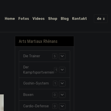
Home
Fotos
Videos
Shop
Blog
Kontakt
Arts Martiaux Rhénans
Die Trainer
5
Der
1
Kampfsportverrein
Goshin-System
1
Boxen
0
Cardio-Defense
0