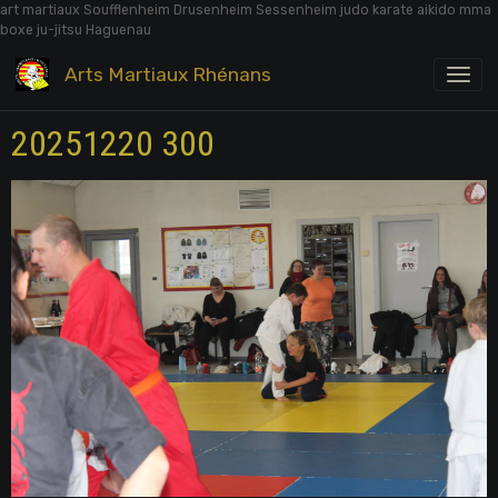
art martiaux Soufflenheim Drusenheim Sessenheim judo karate aikido mma
boxe ju-jitsu Haguenau
Arts Martiaux Rhénans
20251220 300