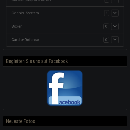
Goshin-System
1
Boxen
0
Cardio-Defense
0
Begleiten Sie uns auf Facebook
Neueste Fotos