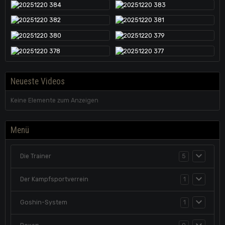
Neueste Videos
Keine Elemente zum Anzeigen
Menü
Die Trainer
5
Der Kampfsportverrein
1
Goshin-System
1