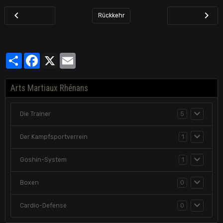
Rückkehr
Partager
Facebook
X
Email
Arts Martiaux Rhénans
Die Trainer
5
Der Kampfsportverrein
1
Goshin-System
1
Boxen
0
Cardio-Defense
0