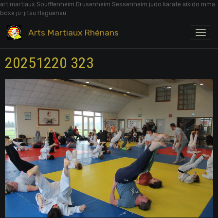
art martiaux Soufflenheim Drusenheim Sessenheim judo karate aikido mma
boxe ju-jitsu Haguenau
Arts Martiaux Rhénans
20251220 323