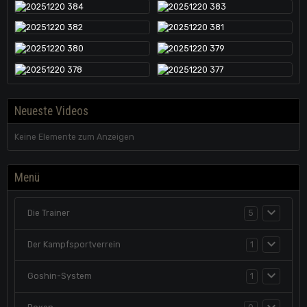
Neueste Videos
Keine Elemente zum Anzeigen
Menü
Die Trainer
5
Der Kampfsportverrein
1
Goshin-System
1