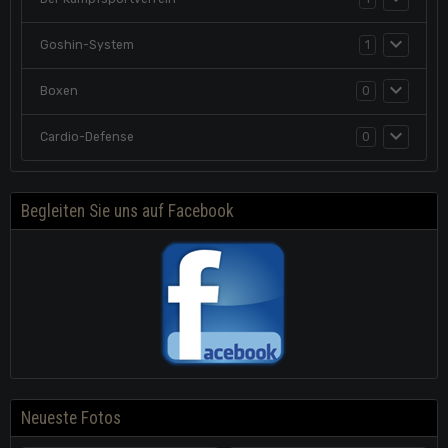
Goshin-System
1
Boxen
0
Cardio-Defense
0
Begleiten Sie uns auf Facebook
Neueste Fotos