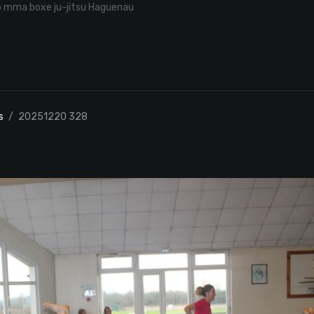
o mma boxe ju-jitsu Haguenau
s
20251220 328