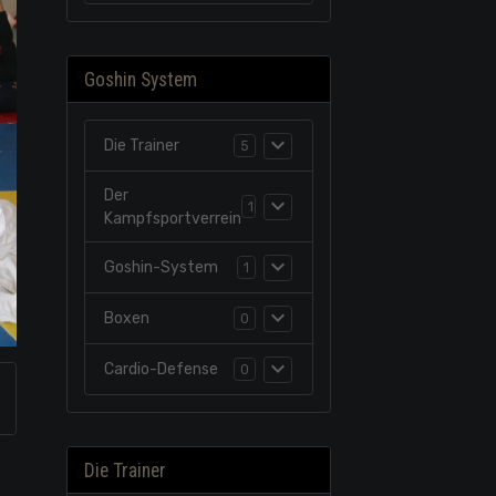
Goshin System
Die Trainer
5
Der
1
Kampfsportverrein
Goshin-System
1
Boxen
0
Cardio-Defense
0
Die Trainer