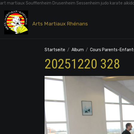
art martiaux Soufflenheim Drusenheim Sessenheim judo karate aikid
Arts Martiaux Rhénans
Startseite
Album
Cours Parents-Enfant
20251220 328