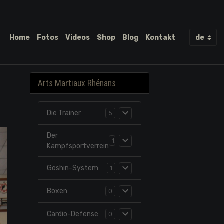
Home
Fotos
Videos
Shop
Blog
Kontakt
Arts Martiaux Rhénans
Die Trainer
5
Der
1
Kampfsportverrein
Goshin-System
1
Boxen
0
Cardio-Defense
0