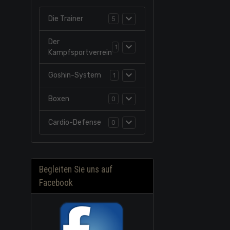
Die Trainer
5
Der
1
Kampfsportverrein
Goshin-System
1
Boxen
0
Cardio-Defense
0
Begleiten Sie uns auf
Facebook