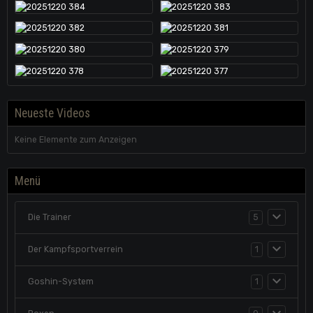
Neueste Videos
Keine Elemente zum Anzeigen
Menü
Die Trainer
5
Der Kampfsportverrein
1
Goshin-System
1