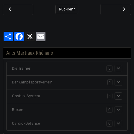
Rückkehr
Partager
Facebook
X
Email
Arts Martiaux Rhénans
Die Trainer
5
Der Kampfsportverrein
1
Goshin-System
1
Boxen
0
Cardio-Defense
0