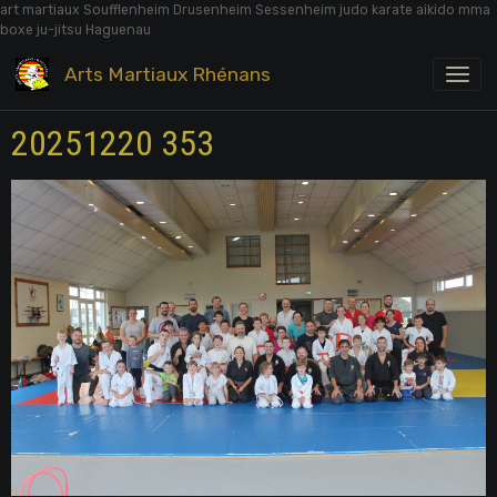
art martiaux Soufflenheim Drusenheim Sessenheim judo karate aikido mma
boxe ju-jitsu Haguenau
Arts Martiaux Rhénans
20251220 353