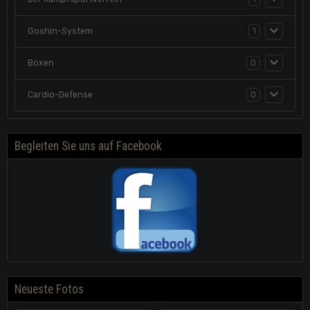
Goshin-System
1
Boxen
0
Cardio-Defense
0
Begleiten Sie uns auf Facebook
Neueste Fotos