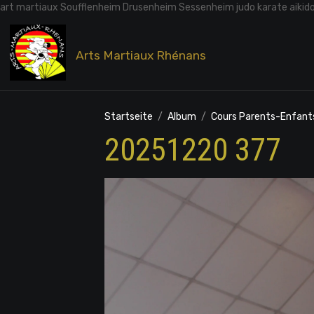
art martiaux Soufflenheim Drusenheim Sessenheim judo karate aikid
Arts Martiaux Rhénans
Startseite
Album
Cours Parents-Enfant
20251220 377