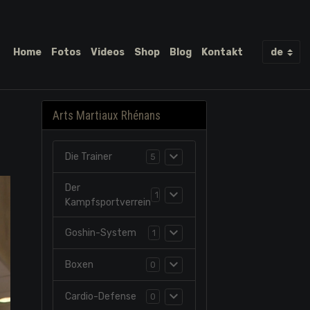
Home
Fotos
Videos
Shop
Blog
Kontakt
Arts Martiaux Rhénans
Die Trainer
5
Der
1
Kampfsportverrein
Goshin-System
1
Boxen
0
Cardio-Defense
0