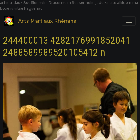
art martiaux Soufflenheim Drusenheim Sessenheim judo karate aikido mma
boxe ju-jitsu Haguenau
Arts Martiaux Rhénans
244400013 4282176991852041
2488589989520105412 n