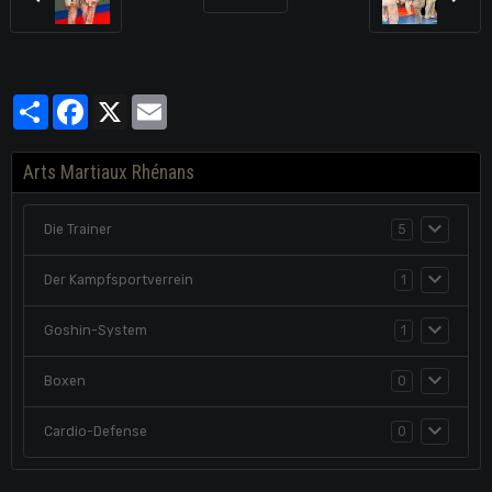
Partager
Facebook
X
Email
Arts Martiaux Rhénans
Die Trainer
5
Der Kampfsportverrein
1
Goshin-System
1
Boxen
0
Cardio-Defense
0