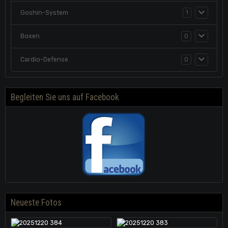
Goshin-System
1
Boxen
0
Cardio-Defense
0
Begleiten Sie uns auf Facebook
Neueste Fotos