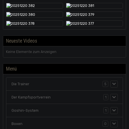
Neueste Videos
Keine Elemente zum Anzeigen
Menü
Die Trainer
5
Der Kampfsportverrein
1
Goshin-System
1
Boxen
0