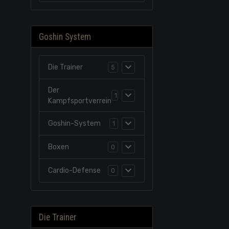
Goshin System
Die Trainer
5
Der
1
Kampfsportverrein
Goshin-System
1
Boxen
0
Cardio-Defense
0
Die Trainer