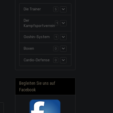
Die Trainer
5
Der
1
Kampfsportverrein
Goshin-System
1
Boxen
0
Cardio-Defense
0
Begleiten Sie uns auf
Facebook