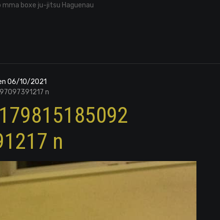
o mma boxe ju-jitsu Haguenau
den 06/10/2021
97097391217 n
2179815185092
91217 n