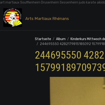
art martiaux Soufflenheim Drusenheim Sessenheim judo karate aikid
Arts Martiaux Rhénans
Startseite
Album
Kinderkurs Mittwoch 
244695550 4282179815185092 1579918
244695550 428
1579918970973