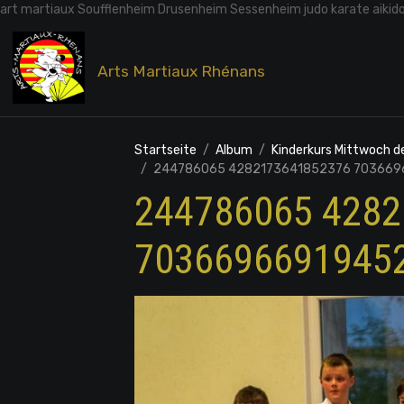
art martiaux Soufflenheim Drusenheim Sessenheim judo karate aikid
Arts Martiaux Rhénans
Startseite
Album
Kinderkurs Mittwoch 
244786065 4282173641852376 703669
244786065 428
7036696691945