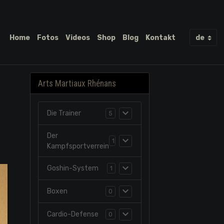
Home
Fotos
Videos
Shop
Blog
Kontakt
Arts Martiaux Rhénans
Die Trainer
5
Der
1
Kampfsportverrein
Goshin-System
1
Boxen
0
Cardio-Defense
0