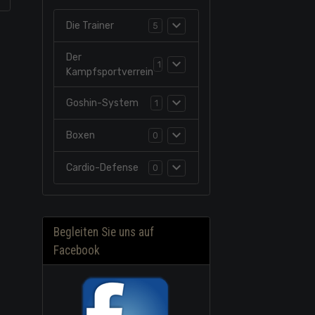
Die Trainer
5
Der
1
Kampfsportverrein
Goshin-System
1
Boxen
0
Cardio-Defense
0
Begleiten Sie uns auf
Facebook