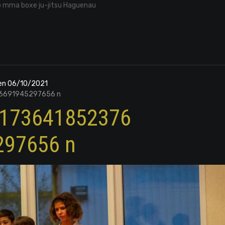
o mma boxe ju-jitsu Haguenau
den 06/10/2021
6691945297656 n
2173641852376
297656 n