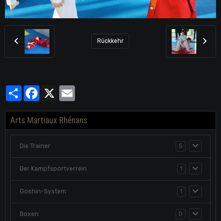
Rückkehr
Partager
Facebook
X
Email
Arts Martiaux Rhénans
Die Trainer
5
Der Kampfsportverrein
1
Goshin-System
1
Boxen
0