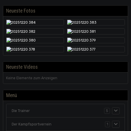
Neueste Fotos
Neueste Videos
Keine Elemente zum Anzeigen
Menü
Die Trainer
5
Der Kampfsportverrein
1