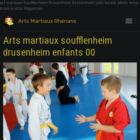
art martiaux Soufflenheim Drusenheim Sessenheim judo karate aikido mma
boxe ju-jitsu Haguenau
Arts Martiaux Rhénans
Arts martiaux soufflenheim
drusenheim enfants 00