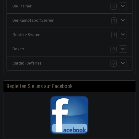
Die Trainer
5
Der Kampfsportverrein
1
Goshin-System
1
Boxen
0
Cardio-Defense
0
Begleiten Sie uns auf Facebook