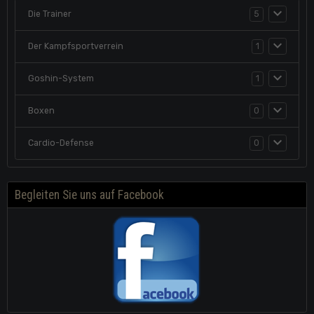
Die Trainer
5
Der Kampfsportverrein
1
Goshin-System
1
Boxen
0
Cardio-Defense
0
Begleiten Sie uns auf Facebook