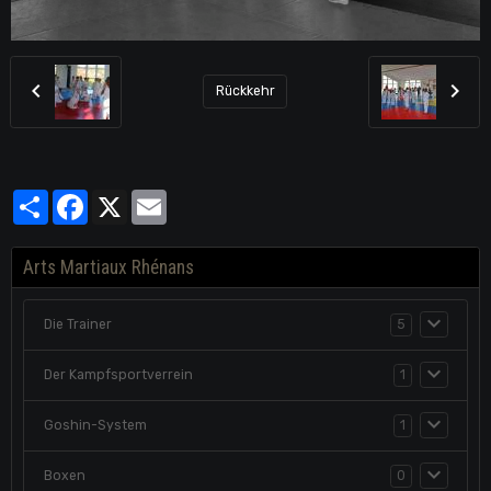
Rückkehr
Partager
Facebook
X
Email
Arts Martiaux Rhénans
Die Trainer
5
Der Kampfsportverrein
1
Goshin-System
1
Boxen
0