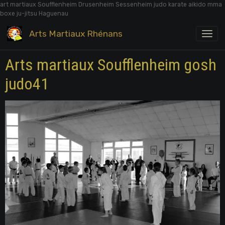
art martiaux Soufflenheim Drusenheim Sessenheim judo karate aikido mma
boxe ju-jitsu Haguenau
Arts Martiaux Rhénans
Arts martiaux Soufflenheim gosh
judo41