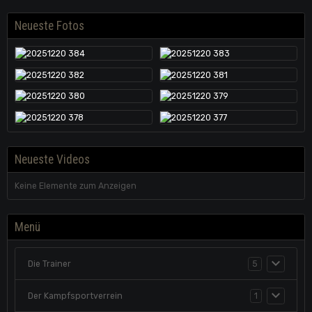
Neueste Fotos
Neueste Videos
Keine Elemente zum Anzeigen
Menü
Die Trainer
5
Der Kampfsportverrein
1