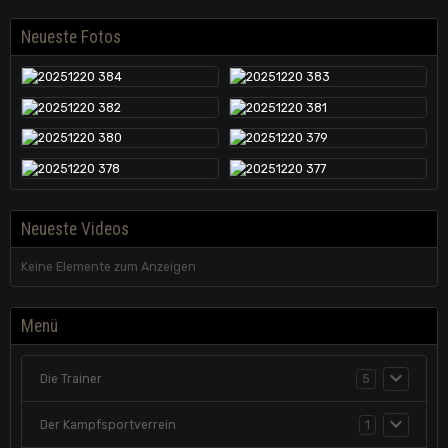
Neueste Fotos
Neueste Videos
Keine Elemente zum Anzeigen
Menü
Die Trainer
5
Der Kampfsportverrein
1