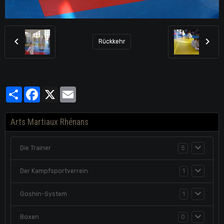
Rückkehr
Partager
Facebook
X
Email
Arts Martiaux Rhénans
Die Trainer
5
Der Kampfsportverrein
1
Goshin-System
1
Boxen
0