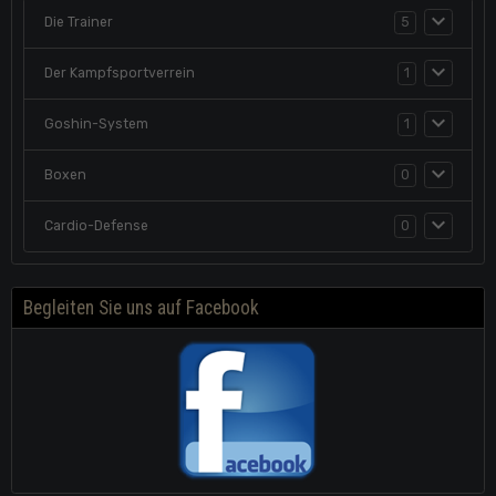
Die Trainer
5
Der Kampfsportverrein
1
Goshin-System
1
Boxen
0
Cardio-Defense
0
Begleiten Sie uns auf Facebook