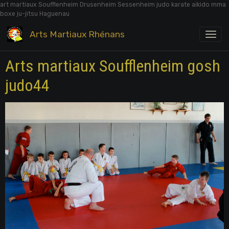
art martiaux Soufflenheim Drusenheim Sessenheim judo karate aikido mma
boxe ju-jitsu Haguenau
Arts Martiaux Rhénans
Arts martiaux Soufflenheim gosh
judo44