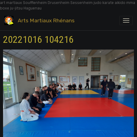
art martiaux Soufflenheim Drusenheim Sessenheim judo karate aikido mma
boxe ju-jitsu Haguenau
Arts Martiaux Rhénans
20221016 104216