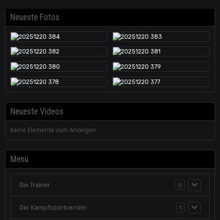
Neueste Fotos
Neueste Videos
Keine Elemente zum Anzeigen
Menü
Die Trainer
5
Der Kampfsportverrein
1