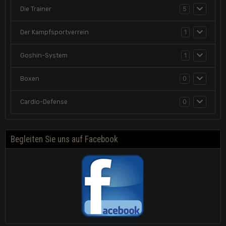
Die Trainer
5
Der Kampfsportverrein
1
Goshin-System
1
Boxen
0
Cardio-Defense
0
Begleiten Sie uns auf Facebook