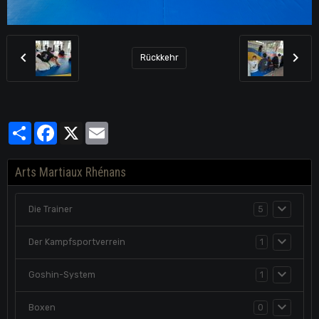
Rückkehr
Partager
Facebook
X
Email
Arts Martiaux Rhénans
Die Trainer
5
Der Kampfsportverrein
1
Goshin-System
1
Boxen
0