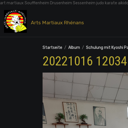
art martiaux Soufflenheim Drusenheim Sessenheim judo karate aikid
Arts Martiaux Rhénans
Startseite
Album
Schulung mit Kyoshi P
20221016 12034