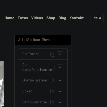
Home
Fotos
Videos
Shop
Blog
Kontakt
Arts Martiaux Rhénans
Die Trainer
5
Der
1
Kampfsportverrein
Goshin-System
1
Boxen
0
Cardio-Defense
0