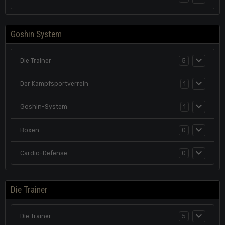
Goshin System
Die Trainer
5
Der Kampfsportverrein
1
Goshin-System
1
Boxen
0
Cardio-Defense
0
Die Trainer
Die Trainer
5