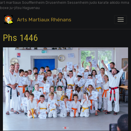
art martiaux Soufflenheim Drusenheim Sessenheim judo karate aikido mma
boxe ju-jitsu Haguenau
Arts Martiaux Rhénans
Phs 1446