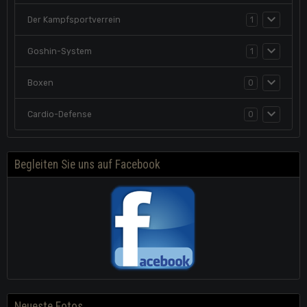
Der Kampfsportverrein
1
Goshin-System
1
Boxen
0
Cardio-Defense
0
Begleiten Sie uns auf Facebook
Neueste Fotos