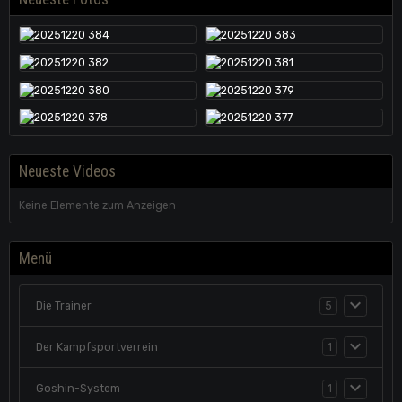
Neueste Videos
Keine Elemente zum Anzeigen
Menü
Die Trainer
5
Der Kampfsportverrein
1
Goshin-System
1