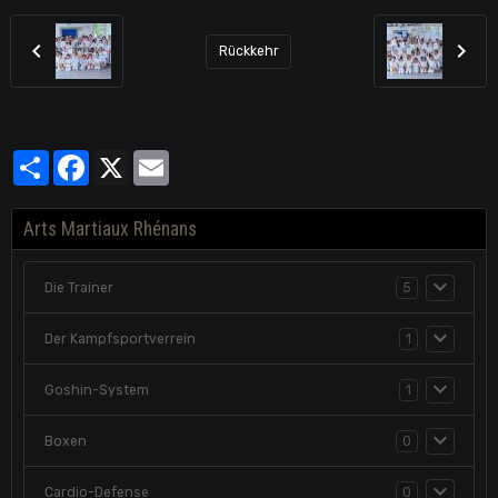
Rückkehr
Partager
Facebook
X
Email
Arts Martiaux Rhénans
Die Trainer
5
Der Kampfsportverrein
1
Goshin-System
1
Boxen
0
Cardio-Defense
0