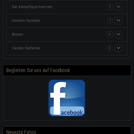
Der Kampfsportverrein
1
Goshin-System
1
Boxen
0
Cardio-Defense
0
Begleiten Sie uns auf Facebook
Neueste Fotos