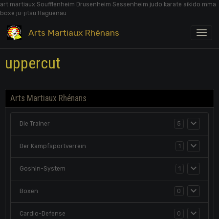
art martiaux Soufflenheim Drusenheim Sessenheim judo karate aikido mma
boxe ju-jitsu Haguenau
Arts Martiaux Rhénans
uppercut
Arts Martiaux Rhénans
Die Trainer
5
Der Kampfsportverrein
1
Goshin-System
1
Boxen
0
Cardio-Defense
0