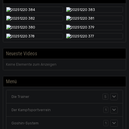
Neueste Videos
Keine Elemente zum Anzeigen
Menü
Die Trainer
5
Der Kampfsportverrein
1
Goshin-System
1