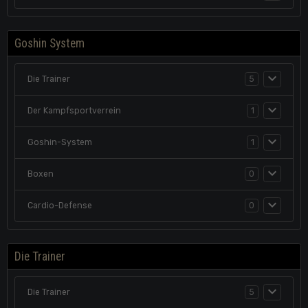
Goshin System
Die Trainer
5
Der Kampfsportverrein
1
Goshin-System
1
Boxen
0
Cardio-Defense
0
Die Trainer
Die Trainer
5