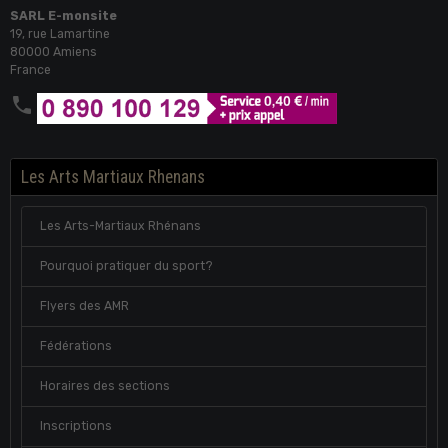
SARL E-monsite
19, rue Lamartine
80000 Amiens
France
Les Arts Martiaux Rhenans
Les Arts-Martiaux Rhénans
Pourquoi pratiquer du sport?
Flyers des AMR
Fédérations
Horaires des sections
Inscriptions