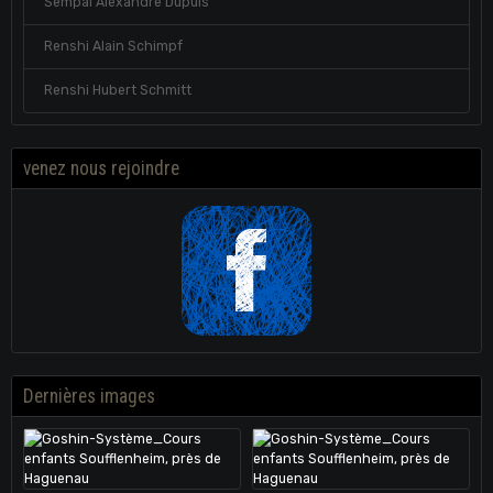
Sempaï Alexandre Dupuis
Renshi Alain Schimpf
Renshi Hubert Schmitt
venez nous rejoindre
Dernières images