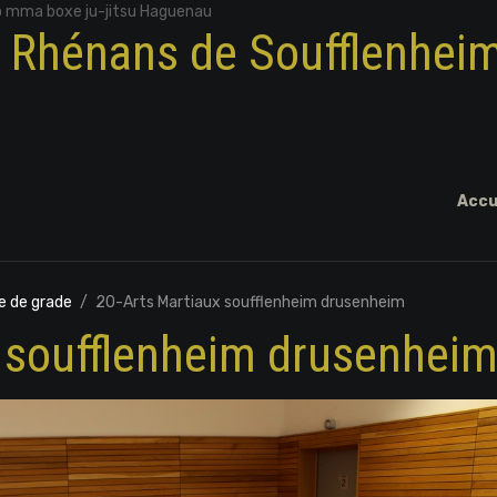
o mma boxe ju-jitsu Haguenau
x Rhénans de Soufflenhei
Accu
e de grade
20-Arts Martiaux soufflenheim drusenheim
x soufflenheim drusenhei