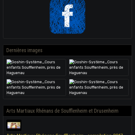
Dernières images
Arts Martiaux Rhénans de Soufflenheim et Drusenheim