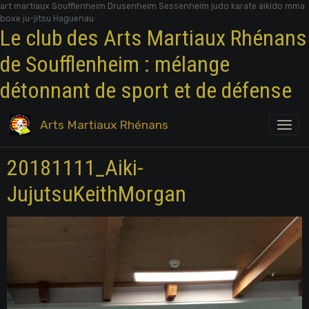
art martiaux Soufflenheim Drusenheim Sessenheim judo karate aikido mma
boxe ju-jitsu Haguenau
Le club des Arts Martiaux Rhénans
de Soufflenheim : mélange
détonnant de sport et de défense
Arts Martiaux Rhénans
20181111_Aiki-
JujutsuKeithMorgan