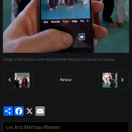
Stage d'aiki-jujutsu avec Kyoshi Keith Morgan à Liestal en Suisse
Retour
Partager
Facebook
X
Email
Les Arts Martiaux Rhenans