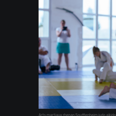
Arts martiaux rhenan Soufflenheim judo aikido