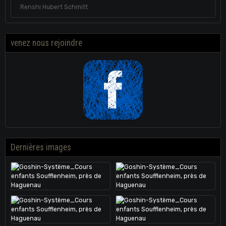
Renshi Hubert Schmitt
venez nous rejoindre
Dernières images