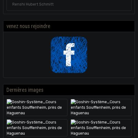
Renshi Hubert Schmitt
venez nous rejoindre
Dernières images