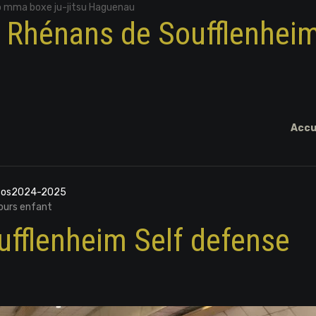
o mma boxe ju-jitsu Haguenau
x Rhénans de Soufflenhei
Accu
otos2024-2025
ours enfant
ufflenheim Self defense