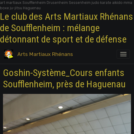
art martiaux Soufflenheim Drusenheim Sessenheim judo karate aikido mma
boxe ju-jitsu Haguenau
Le club des Arts Martiaux Rhénans
de Soufflenheim : mélange
détonnant de sport et de défense
Arts Martiaux Rhénans
Goshin-Système_Cours enfants
Soufflenheim, près de Haguenau