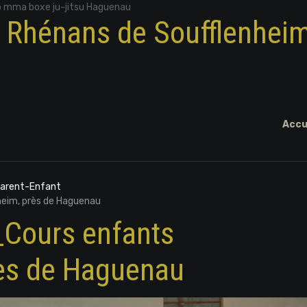
o mma boxe ju-jitsu Haguenau
x Rhénans de Soufflenhei
Accu
Parent-Enfant
eim, près de Haguenau
Cours enfants
rès de Haguenau