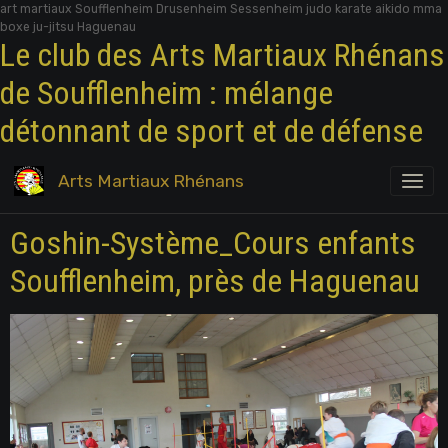
art martiaux Soufflenheim Drusenheim Sessenheim judo karate aikido mma
boxe ju-jitsu Haguenau
Le club des Arts Martiaux Rhénans
de Soufflenheim : mélange
détonnant de sport et de défense
Arts Martiaux Rhénans
Goshin-Système_Cours enfants
Soufflenheim, près de Haguenau