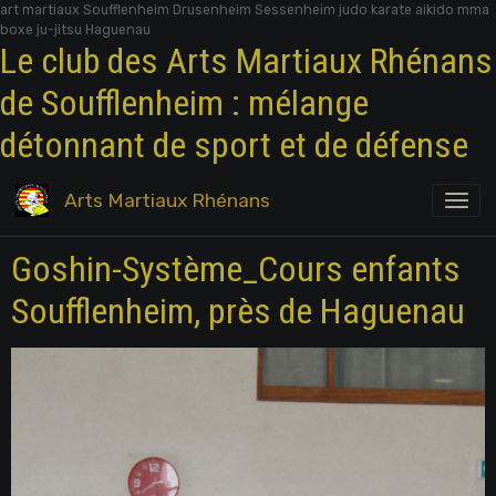
art martiaux Soufflenheim Drusenheim Sessenheim judo karate aikido mma
boxe ju-jitsu Haguenau
Le club des Arts Martiaux Rhénans
de Soufflenheim : mélange
détonnant de sport et de défense
Arts Martiaux Rhénans
Goshin-Système_Cours enfants
Soufflenheim, près de Haguenau