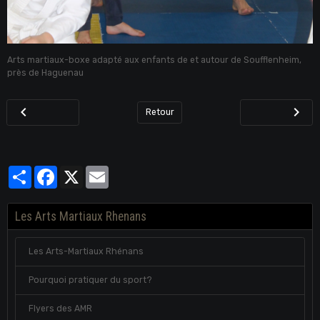
Arts martiaux-boxe adapté aux enfants de et autour de Soufflenheim,
près de Haguenau
Retour
Partager
Facebook
X
Email
Les Arts Martiaux Rhenans
Les Arts-Martiaux Rhénans
Pourquoi pratiquer du sport?
Flyers des AMR