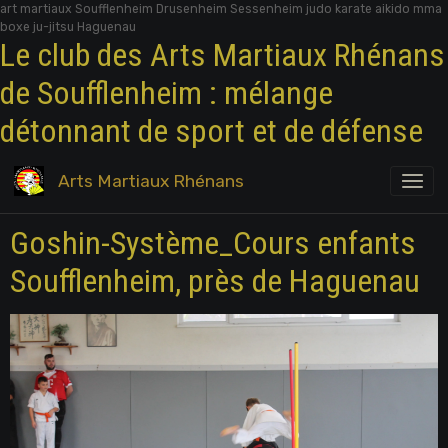
art martiaux Soufflenheim Drusenheim Sessenheim judo karate aikido mma
boxe ju-jitsu Haguenau
Le club des Arts Martiaux Rhénans
de Soufflenheim : mélange
détonnant de sport et de défense
Arts Martiaux Rhénans
Goshin-Système_Cours enfants
Soufflenheim, près de Haguenau