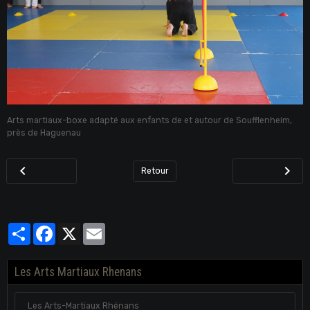
Arts martiaux-boxe adapté aux enfants de et autour de Soufflenheim,
près de Haguenau
Retour
Partager
Facebook
X
Email
Les Arts Martiaux Rhenans
Les Arts-Martiaux Rhénans