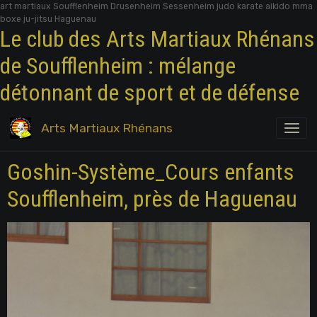
art martiaux Soufflenheim Drusenheim Sessenheim judo karate aikido mma
boxe ju-jitsu Haguenau
Le club des Arts Martiaux Rhénans
de Soufflenheim : mélange
détonnant de sport et de défense
Arts Martiaux Rhénans
Goshin-Système_Cours enfants
Soufflenheim, près de Haguenau