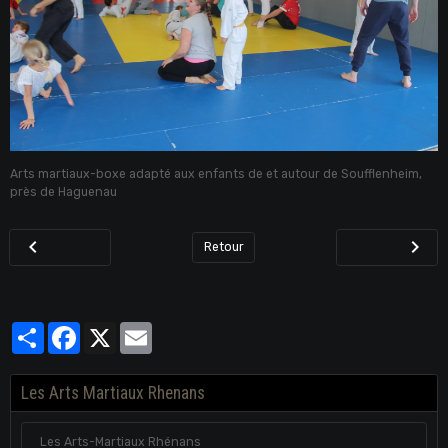
Arts martiaux-boxe adapté aux enfants de et autour de Soufflenheim,
près de Haguenau
Retour
Partager
Facebook
X
Email
Les Arts Martiaux Rhenans
Les Arts-Martiaux Rhénans