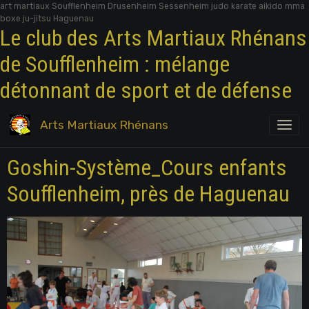
art martiaux Soufflenheim Drusenheim Sessenheim judo karate aikido mma
boxe ju-jitsu Haguenau
Le club des Arts Martiaux Rhénans
de Soufflenheim : mélange
détonnant de sport et de défense
Arts Martiaux Rhénans
Goshin-Système_Cours enfants
Soufflenheim, près de Haguenau