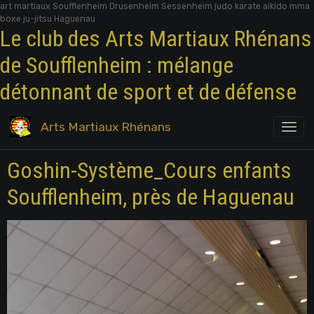
art martiaux Soufflenheim Drusenheim Sessenheim judo karate aikido mma
boxe ju-jitsu Haguenau
Le club des Arts Martiaux Rhénans
de Soufflenheim : mélange
détonnant de sport et de défense
Arts Martiaux Rhénans
Goshin-Système_Cours enfants
Soufflenheim, près de Haguenau