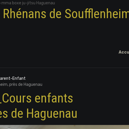
o mma boxe ju-jitsu Haguenau
x Rhénans de Soufflenhei
Accu
Parent-Enfant
eim, près de Haguenau
Cours enfants
rès de Haguenau