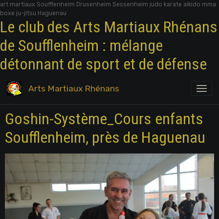
art martiaux Soufflenheim Drusenheim Sessenheim judo karate aikido mma
boxe ju-jitsu Haguenau
Le club des Arts Martiaux Rhénans
de Soufflenheim : mélange
détonnant de sport et de défense
Arts Martiaux Rhénans
Goshin-Système_Cours enfants
Soufflenheim, près de Haguenau