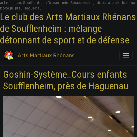
art martiaux Soufflenheim Drusenheim Sessenheim judo karate aikido mma
boxe ju-jitsu Haguenau
Le club des Arts Martiaux Rhénans
de Soufflenheim : mélange
détonnant de sport et de défense
Arts Martiaux Rhénans
Goshin-Système_Cours enfants
Soufflenheim, près de Haguenau