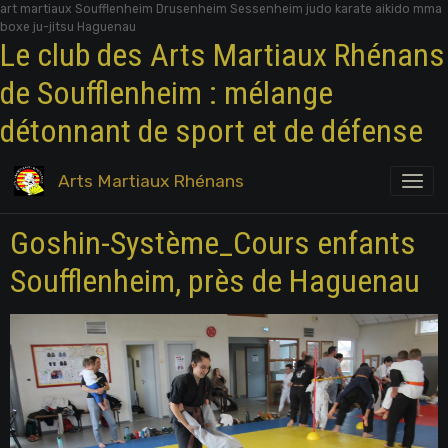
art martiaux Soufflenheim Drusenheim Sessenheim judo karate aikido mma
boxe ju-jitsu Haguenau
Le club des Arts Martiaux Rhénans
de Soufflenheim : mélange
détonnant de sport et de défense
Arts Martiaux Rhénans
Goshin-Système_Cours enfants
Soufflenheim, près de Haguenau