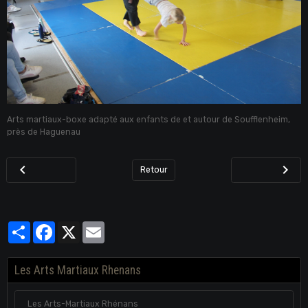
Arts martiaux-boxe adapté aux enfants de et autour de Soufflenheim,
près de Haguenau
Retour
Partager
Facebook
X
Email
Les Arts Martiaux Rhenans
Les Arts-Martiaux Rhénans