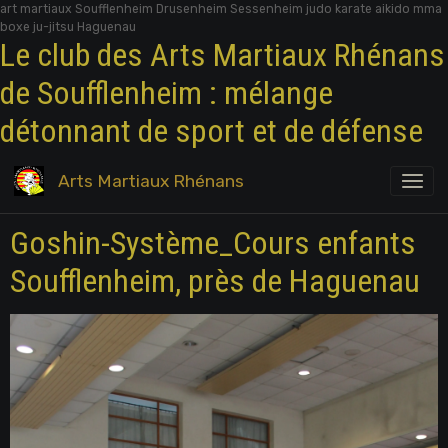
art martiaux Soufflenheim Drusenheim Sessenheim judo karate aikido mma
boxe ju-jitsu Haguenau
Le club des Arts Martiaux Rhénans
de Soufflenheim : mélange
détonnant de sport et de défense
Arts Martiaux Rhénans
Goshin-Système_Cours enfants
Soufflenheim, près de Haguenau