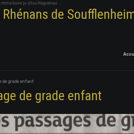
o mma boxe ju-jitsu Haguenau
x Rhénans de Soufflenhei
Accu
e de grade enfant
age de grade enfant