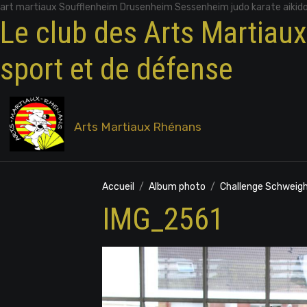
art martiaux Soufflenheim Drusenheim Sessenheim judo karate aikid
Le club des Arts Martiau
sport et de défense
Arts Martiaux Rhénans
Accueil
Album photo
Challenge Schweigh
IMG_2561