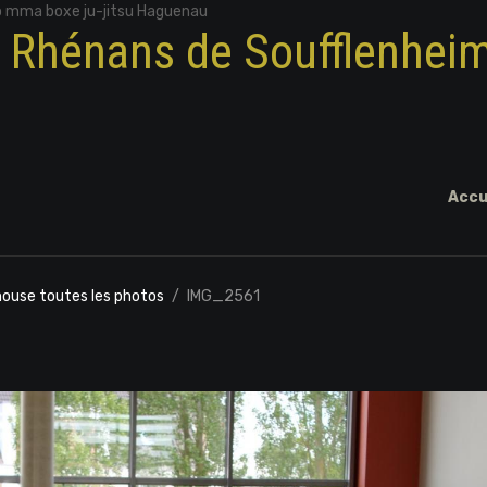
o mma boxe ju-jitsu Haguenau
x Rhénans de Soufflenhei
Accu
ouse toutes les photos
IMG_2561