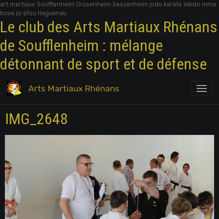
art martiaux Soufflenheim Drusenheim Sessenheim judo karate aikido mma
boxe ju-jitsu Haguenau
Le club des Arts Martiaux Rhénans
de Soufflenheim : mélange
détonnant de sport et de défense
Arts Martiaux Rhénans
IMG_2648