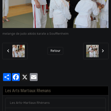
melange de judo aikido karate a Soufflenheim
Retour
Partager
Facebook
X
Email
Les Arts Martiaux Rhenans
Les Arts-Martiaux Rhénans