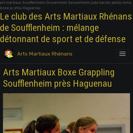
art martiaux Soufflenheim Drusenheim Sessenheim judo karate aikido mma
boxe ju-jitsu Haguenau
Le club des Arts Martiaux Rhénans
de Soufflenheim : mélange
détonnant de sport et de défense
Arts Martiaux Rhénans
Arts Martiaux Boxe Grappling
Soufflenheim près Haguenau