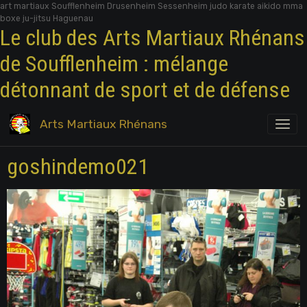
art martiaux Soufflenheim Drusenheim Sessenheim judo karate aikido mma
boxe ju-jitsu Haguenau
Le club des Arts Martiaux Rhénans
de Soufflenheim : mélange
détonnant de sport et de défense
Arts Martiaux Rhénans
goshindemo021