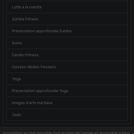
Lutte à la culotte
Zumba Fitness
Présentation approfondie Zumba
Sumo
Cardio-Fitness
Cuisses-Abdos-Fessiers
Yoga
Présentation approfondie Yoga
Images d'arts martiaux
Judo
Inscription au club possible tout au long de l'année et accessible à tous