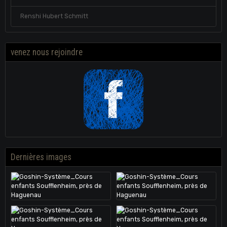
Renshi Hubert Schmitt
venez nous rejoindre
Dernières images