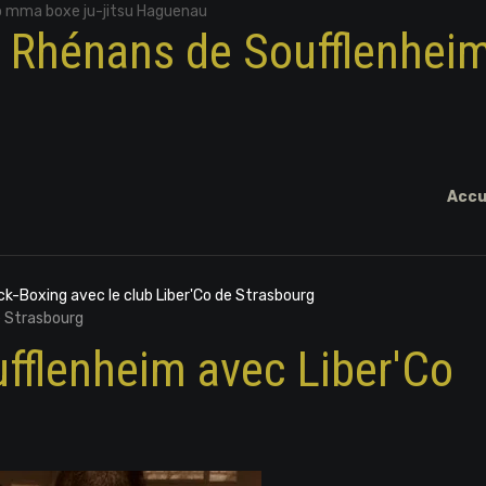
o mma boxe ju-jitsu Haguenau
x Rhénans de Soufflenhei
Accu
k-Boxing avec le club Liber'Co de Strasbourg
e Strasbourg
ufflenheim avec Liber'Co