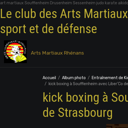
art martiaux Soufflenheim Drusenheim Sessenheim judo karate aikid
Le club des Arts Martiau
sport et de défense
Arts Martiaux Rhénans
Accueil
Album photo
Entraînement de Kic
kick boxing à Soufflenheim avec Liber'Co d
kick boxing à So
de Strasbourg