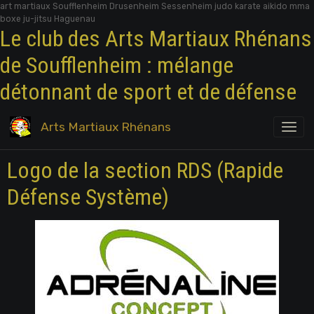
art martiaux Soufflenheim Drusenheim Sessenheim judo karate aikido mma
boxe ju-jitsu Haguenau
Le club des Arts Martiaux Rhénans
de Soufflenheim : mélange
détonnant de sport et de défense
Arts Martiaux Rhénans
Logo de la section RDS (Rapide
Défense Système)