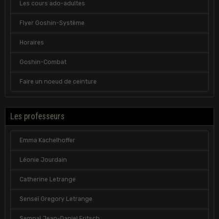
Les cours ado-adultes
Flyer Goshin-Système
Horaires
Goshin-Combat
Faire un noeud de ceinture
Les professeurs
Emma Kachelhoffer
Léonie Jourdain
Catherine Letrange
Senseï Gregory Letrange
Sempaï Jean-Daniel Fritsch