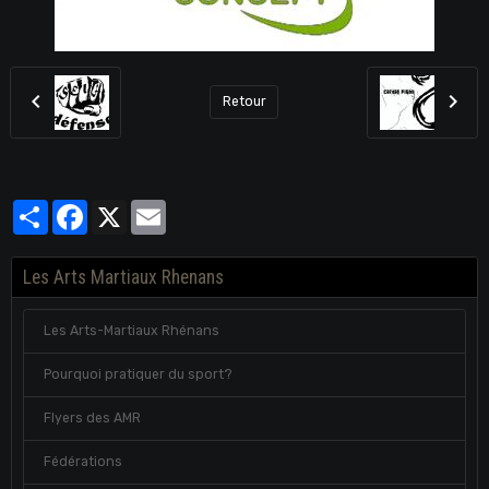
Retour
Partager
Facebook
X
Email
Les Arts Martiaux Rhenans
Les Arts-Martiaux Rhénans
Pourquoi pratiquer du sport?
Flyers des AMR
Fédérations