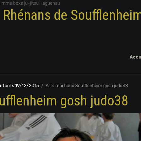
o mma boxe ju-jitsu Haguenau
x Rhénans de Soufflenhei
Accu
enfants 19/12/2015
Arts martiaux Soufflenheim gosh judo38
ufflenheim gosh judo38