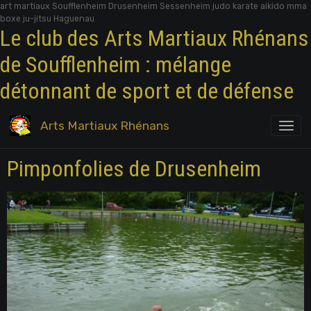
art martiaux Soufflenheim Drusenheim Sessenheim judo karate aikido mma
boxe ju-jitsu Haguenau
Le club des Arts Martiaux Rhénans
de Soufflenheim : mélange
détonnant de sport et de défense
Arts Martiaux Rhénans
Pimponfolies de Drusenheim